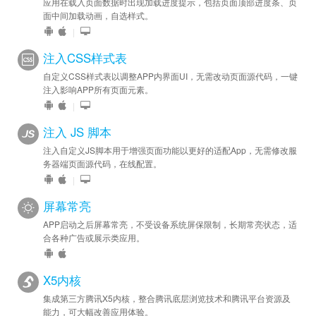
应用在载入页面数据时出现加载进度提示，包括页面顶部进度条、页
面中间加载动画，自选样式。
|
注入CSS样式表
自定义CSS样式表以调整APP内界面UI，无需改动页面源代码，一键
注入影响APP所有页面元素。
|
注入 JS 脚本
注入自定义JS脚本用于增强页面功能以更好的适配App，无需修改服
务器端页面源代码，在线配置。
|
屏幕常亮
APP启动之后屏幕常亮，不受设备系统屏保限制，长期常亮状态，适
合各种广告或展示类应用。
X5内核
集成第三方腾讯X5内核，整合腾讯底层浏览技术和腾讯平台资源及
能力，可大幅改善应用体验。