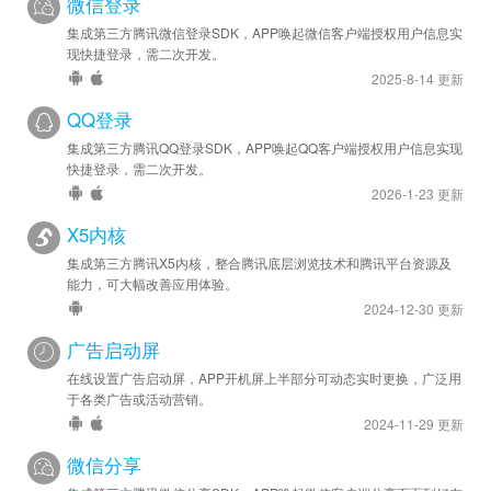
微信登录
2023-06-19
集成第三方腾讯微信登录SDK，APP唤起微信客户端授权用户信息实
现快捷登录，需二次开发。
安卓优化 - SDK 升级至 v4.530.1400
2025-8-14 更新
苹果优化 - SDK 升级至 v4.14.30
QQ登录
2023-03-14
集成第三方腾讯QQ登录SDK，APP唤起QQ客户端授权用户信息实现
安卓优化 - SDK 升级至 v4.514.1384
快捷登录，需二次开发。
苹果优化 - SDK 升级至 v4.14.12
2026-1-23 更新
X5内核
2023-02-03
集成第三方腾讯X5内核，整合腾讯底层浏览技术和腾讯平台资源及
苹果优化 - SDK 升级至 v4.14.10
能力，可大幅改善应用体验。
2024-12-30 更新
2023-01-12
安卓新增 - rewardVideo 接口增加 userId 和 extraInfo 参数，
广告启动屏
用于服务器端奖励发放回调。
在线设置广告启动屏，APP开机屏上半部分可动态实时更换，广泛用
安卓优化 - SDK 升级至 v4.510.1380
于各类广告或活动营销。
苹果新增 - 已接入苹果 iOS 版广告
2024-11-29 更新
微信分享
2022-10-25