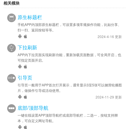
定为新窗口，如 <a
target="_blank"
href="http://..."
相关模块
2022-07-18
原生标题栏
安卓修复 - 已修复可能错误的跳转系统浏览器打开用户协议或
手机APP内顶部原生标题栏，可设置多项常规操作功能，比如分享、
隐私链接的问题。
扫一扫、返回按钮等等。
安卓优化 - 优先加载用户协议或隐私链接内容，如果链接打开
2024-4-16 更新
失败则显示编辑框内容。
下拉刷新
2022-06-23
APP内下拉页面实现刷新功能，重新加载页面数据，可全局开启，也
安卓新增 - 已支持填写协议与隐私链接，以实现APP内跟线上的
可指定页面开启。
协议、隐私内容保持一致。
苹果新增 - 已支持填写协议与隐私链接，以实现APP内跟线上的
引导页
协议、隐私内容保持一致。
引导页一般用于APP首次打开展示，通常显示3至5张可以侧滑轮播图
片，做操作引导或活动使用。
2021-12-23
2024-11-29 更新
安卓新增 - 安卓版App自带协议弹框 “不同意” 时的退出选项，
底部/顶部导航
默认退出App，不同意时如需继续运行应用，请取消勾选退出选
一键在线设置APP顶部导航栏或底部导航栏，二选一，按钮支持脚
项。
本，可自定义网址导航。
2021-12-22