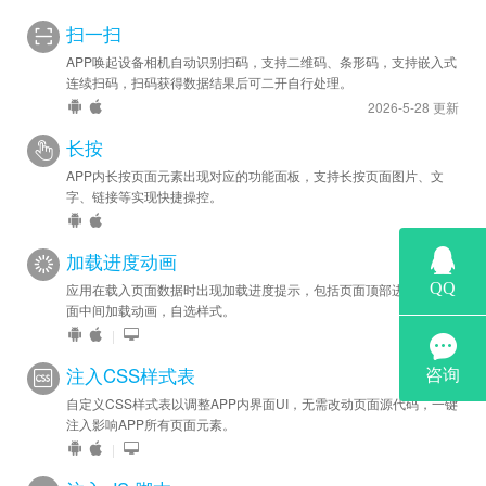
安卓优化 - 安卓版变更：点击App自带协议弹框的 “不同意” 按
扫一扫
钮不再自动退出应用，“不同意” 会导致部分插件模块不能初始化而
APP唤起设备相机自动识别扫码，支持二维码、条形码，支持嵌入式
无法正常工作。请在适当的时候调用 js 接口检查用户是否已同意
连续扫码，扫码获得数据结果后可二开自行处理。
协议，再使用相应的插件功能。
2026-5-28 更新
长按
2021-12-10
安卓新增 - 安卓版已提供 agreed 接口，通知 App 用户是否已
APP内长按页面元素出现对应的功能面板，支持长按页面图片、文
字、链接等实现快捷操控。
同意隐私协议，借用本接口可实现自定义协议UI，
请参见文档
。
加载进度动画
应用在载入页面数据时出现加载进度提示，包括页面顶部进度条、页
面中间加载动画，自选样式。
|
注入CSS样式表
自定义CSS样式表以调整APP内界面UI，无需改动页面源代码，一键
注入影响APP所有页面元素。
|