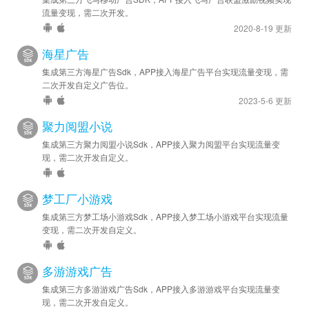
苹果优化 - SDK 升级至 v6.7.0.1
流量变现，需二次开发。
2020-8-19 更新
2025-01-07
安卓新增 - 已提供预加载接口 preload ，具体用法请参考
海星广告
DEMO 示例文档。
集成第三方海星广告Sdk，APP接入海星广告平台实现流量变现，需
苹果新增 - 已提供预加载接口 preload ，具体用法请参考
二次开发自定义广告位。
2023-5-6 更新
DEMO 示例文档。
聚力阅盟小说
2024-11-25
集成第三方聚力阅盟小说Sdk，APP接入聚力阅盟平台实现流量变
安卓优化 - SDK 升级至 v6.5.0.2
现，需二次开发自定义。
苹果优化 - SDK 升级至 v6.6.0.0
2024-08-29
梦工厂小游戏
安卓优化 - SDK 升级至 v6.3.1.7
集成第三方梦工场小游戏Sdk，APP接入梦工场小游戏平台实现流量
变现，需二次开发自定义。
2024-05-22
苹果优化 - SDK 已升级至 v6.2.0.0
多游游戏广告
2024-05-15
集成第三方多游游戏广告Sdk，APP接入多游游戏平台实现流量变
现，需二次开发自定义。
苹果新增 - 已接入 iOS 版 SDK v6.1.1.0