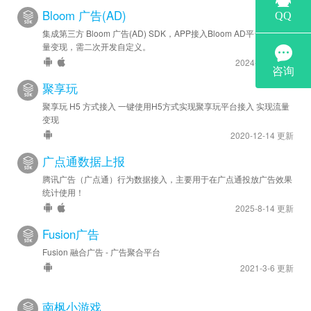
2022-11-23
Bloom 广告(AD)
安卓新增 - 新增接入穿山甲GroMore聚合广告，目前支持穿山
集成第三方 Bloom 广告(AD) SDK，APP接入Bloom AD平台实现流
甲、优量汇、百度聚合广告。
量变现，需二次开发自定义。
2024-6-28 更新
聚享玩
聚享玩 H5 方式接入 一键使用H5方式实现聚享玩平台接入 实现流量
变现
2020-12-14 更新
广点通数据上报
腾讯广告（广点通）行为数据接入，主要用于在广点通投放广告效果
统计使用！
2025-8-14 更新
Fusion广告
Fusion 融合广告 - 广告聚合平台
2021-3-6 更新
南枫小游戏