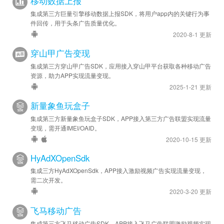
移动数据上报
苹果优化 - SDK 升级至 v7.3.0.4
集成第三方巨量引擎移动数据上报SDK，将用户app内的关键行为事
件回传，用于头条广告质量优化。
2025-09-19
2020-8-1 更新
安卓优化 - SDK 升级至 v7.1.3.2
穿山甲广告变现
2025-09-16
集成第三方穿山甲广告SDK，应用接入穿山甲平台获取各种移动广告
安卓优化 - SDK 升级至 v7.1.1.4
资源，助力APP实现流量变现。
苹果优化 - SDK 升级至 v7.1.0.7
2025-1-21 更新
新量象鱼玩盒子
2025-06-09
集成第三方新量象鱼玩盒子SDK，APP接入第三方广告联盟实现流量
安卓优化 - SDK 升级至 v6.9.0.6
变现，需开通IMEI/OAID。
苹果优化 - SDK 升级至 v6.9.0.7
2020-10-15 更新
2025-06-06
HyAdXOpenSdk
苹果新增 - 苹果版开屏广告已支持底部 LOGO 区（需结合
广告
集成三方HyAdXOpenSdk，APP接入激励视频广告实现流量变现，
启动屏
需二次开发。
插件使用）
2020-3-20 更新
2025-01-21
飞马移动广告
安卓优化 - SDK 升级至 v6.6.0.7
集成第三方飞马移动广告SDK，APP接入飞马广告联盟激励视频实现