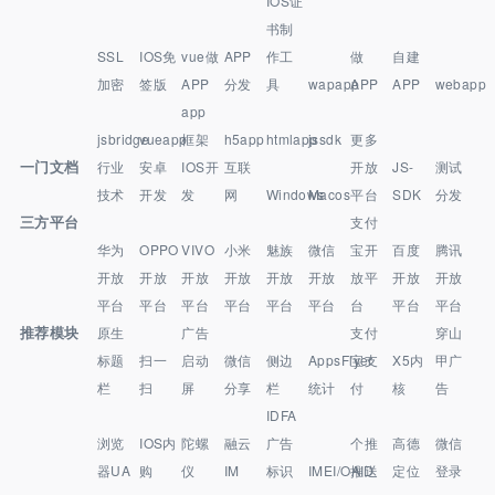
IOS证
书制
SSL
IOS免
vue做
APP
作工
做
自建
加密
签版
APP
分发
具
wapapp
APP
APP
webapp
app
jsbridge
vueapp
框架
h5app
htmlapp
jssdk
更多
一门文档
行业
安卓
IOS开
互联
开放
JS-
测试
技术
开发
发
网
Windows
Macos
平台
SDK
分发
三方平台
支付
华为
OPPO
VIVO
小米
魅族
微信
宝开
百度
腾讯
开放
开放
开放
开放
开放
开放
放平
开放
开放
平台
平台
平台
平台
平台
平台
台
平台
平台
推荐模块
原生
广告
支付
穿山
标题
扫一
启动
微信
侧边
AppsFlyer
宝支
X5内
甲广
栏
扫
屏
分享
栏
统计
付
核
告
IDFA
浏览
IOS内
陀螺
融云
广告
个推
高德
微信
器UA
购
仪
IM
标识
IMEI/OAID
推送
定位
登录