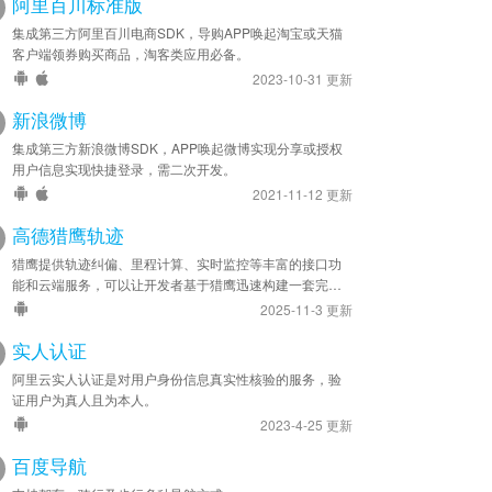
阿里百川标准版
集成第三方阿里百川电商SDK，导购APP唤起淘宝或天猫
客户端领券购买商品，淘客类应用必备。
T 到你指定的服务器接口地址，请详见 DEMO 文档，支持
2023-10-31 更新
新浪微博
集成第三方新浪微博SDK，APP唤起微博实现分享或授权
用户信息实现快捷登录，需二次开发。
2021-11-12 更新
高德猎鹰轨迹
猎鹰提供轨迹纠偏、里程计算、实时监控等丰富的接口功
能和云端服务，可以让开发者基于猎鹰迅速构建一套完全
属于自己的精准、高效的轨迹管理系统，应用于车队管
2025-11-3 更新
理、人员管理等领域。
实人认证
阿里云实人认证是对用户身份信息真实性核验的服务，验
证用户为真人且为本人。
2023-4-25 更新
百度导航