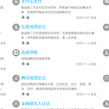
支付宝支付
安卓优化 - 已升级 SDK 至 v6.4.0
浏览
集成第三方支付宝支付SDK，阿里旗下移动支付解决方
2023-08-03
案，实现APP唤起支付宝完成便捷支付。
新增 - 提供 postToUrl 参数以便APP将定位结果 POS
2026-5-27 更新
Android & iOS。
百度地理定位
安卓优化 - 已升级 SDK 至 v6.3.0
方
集成第三方百度地理定位SDK，百度地图提供原生定位服
苹果优化 - 已升级 SDK 至 v2.10.0
务，APP获取设备经纬度信息，需二次开发。
7 更新
2025-11-4 更新
2023-02-27
高德导航
安卓优化 - 已升级 SDK 至 v6.2.0
授权
苹果优化 - 已升级 SDK 至 v2.9.0
高德地图原生线路导航
2025-11-4 更新
7 更新
2022-05-12
安卓优化 - 已升级 SDK 至 v6.1.0
腾讯地理定位
应用
提供优秀的位置解决方案，已为社交、出行、游戏、商
2022-03-22
验。
业、O2O、物流等领域提供专业的定位服务。
安卓优化 - 已升级 SDK 至 v6.0.1
7 更新
2025-11-4 更新
2022-03-15
金融级实人认证
安卓优化 - 已升级 SDK 至 v6.0.0