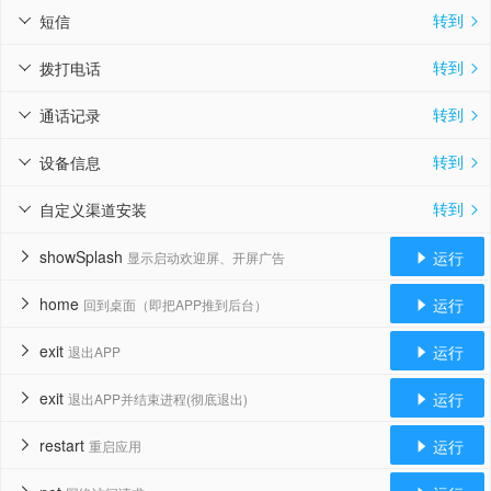
转到
短信


转到
拨打电话


转到
通话记录


转到
设备信息


转到
自定义渠道安装


showSplash
运行
显示启动欢迎屏、开屏广告


home
运行
回到桌面（即把APP推到后台）


exit
运行
退出APP


exit
运行
退出APP并结束进程(彻底退出)


restart
运行
重启应用

