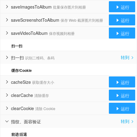
saveImagesToAlbum
运行
批量保存图片到相册


saveScreenshotToAlbum
运行
保存 Web 截屏图片到相册


saveVideoToAlbum
运行
保存视频到相册


扫一扫
转到
扫一扫
识别二维码、条码


缓存/Cookie
cacheSize
运行
获取缓存大小


clearCache
运行
清除缓存


clearCookie
运行
清除 Cookie


转到
指纹、面容验证


前进/后退