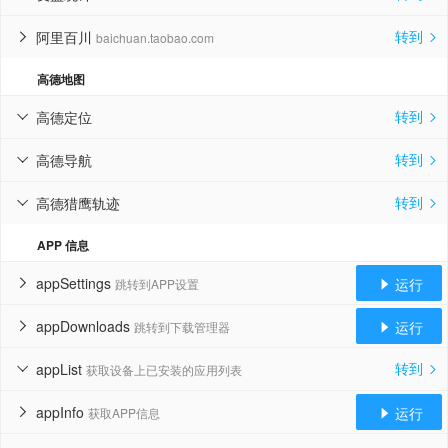
转到
阿里百川
baichuan.taobao.com


高德地图
转到
高德定位


转到
高德导航


转到
高德猎鹰轨迹


APP 信息
appSettings
运行
跳转到APP设置


appDownloads
运行
跳转到下载管理器


转到
appList
获取设备上已安装的应用列表


appInfo
运行
获取APP信息

