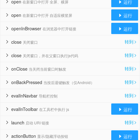
open
运行
在新窗口中打开 全屏、横屏


open
运行
在新窗口中打开 自适应横竖屏


openInBrowser
运行
在浏览器中打开链接


转到
close
关闭窗口


转到
close
关闭窗口，并在父窗口执行js代码


转到
onClose
当关闭当前窗口时触发


转到
onBackPressed
当按后退键触发（仅Android）


转到
evalInNavbar
导航栏控制


evalInToolbar
运行
在工具栏中执行 js


转到
launch
启动 URI 链接


actionButton
运行
显示/隐藏浮动按钮

