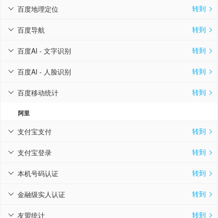
转到
百度地理定位


转到
百度导航


转到
百度AI - 文字识别


转到
百度AI - 人脸识别


转到
百度移动统计


阿里
转到
支付宝支付


转到
支付宝登录


转到
本机号码认证


转到
金融级实人认证


转到
友盟统计

