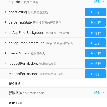
转到
appInfo
在页面中查看


openSetting
运行
打开系统设置项


getSettingState
运行
获取设置项的开关状态


onAppEnterBackground
运行
当App被推到后台时


onAppEnterForeground
运行
当App被激活到前台时


checkCamera
运行
检测摄像头


requestPermissions
运行
请求隐私权限


requestPermissions
运行
请求隐私权限 示例二


新浪微博
转到
新浪微博
open.weibo.com


蓝牙(BLE)