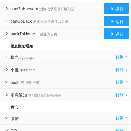
canGoForward
运行
浏览记录是否可以前进


canGoBack
运行
浏览记录是否可以后退


backToHome
运行
一键返回首页


消息推送/通知
转到
极光
jiguang.cn


转到
个推
getui.com


转到
push
云消息(推送)


转到
消息通知
本地通知/角标/权限等


腾讯
转到
微信


转到
QQ

