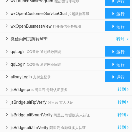
wxLaunchMiniProgram
运行
拉起微信小程序


wxOpenCustomerServiceChat
运行
拉起微信客服


wxOpenBusinessView
运行
打开微信业务视图


转到
微信内网页跳转APP


qqLogin
运行
QQ登录 通过函数回调


qqLogin
运行
QQ登录 通过网页回调


alipayLogin
运行
支付宝登录


转到
jsBridge.pns
阿里云 号码认证服务


转到
jsBridge.aliRpVerify
阿里云 实人认证


转到
jsBridge.aliSmartVerify
阿里云 增强版实人认证


转到
jsBridge.aliZimVerify
阿里云 金融级实人认证

