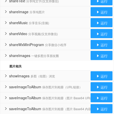
shareText
运行
分享纯文字(仅支持微信)


shareImage
运行
分享纯图片


shareMusic
运行
分享音乐(音频)


shareVideo
运行
分享视频(仅支持微信)


shareWxMiniProgram
运行
分享微信小程序


shareImages
运行
一键多图分享朋友圈


图片相关
showImages
运行
多图（组图）浏览


saveImageToAlbum
运行
保存图片到相册（URL链接）


saveImageToAlbum
运行
保存图片到相册（图片 Base64 URL）


saveImageToAlbum
运行
保存图片到相册（图片 Base64 内容）

