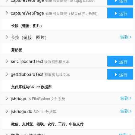
captureWebPage
运行
截屏网页快照 - 返回jpg base64


captureWebPage
运行
截屏网页快照（整页截屏，长图）


长按（链接、图片）
转到
长按（链接、图片）


剪贴板
setClipboardText
运行
设置剪贴板文本


getClipboardText
运行
获取剪贴板文本


文件系统与SQLite数据库
转到
jsBridge.fs
FileSystem 文件系统


转到
jsBridge.db
SQLite 数据库


微信、支付宝、银联、农行、工行、中信支付