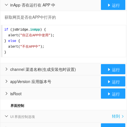
inApp 否在运行在 APP 中
运行


获取网页是否在APP中打开的
if
 (jsBridge.
inApp
) {

  alert(
"你正在APP中使用"
);

} 
else
 {    

  alert(
"不在APP中"
);

channel 渠道名称(生成安装包时设置)
运行


appVersion 应用版本号
运行


isRoot
运行


界面控制
转到
UI 界面控制选项

