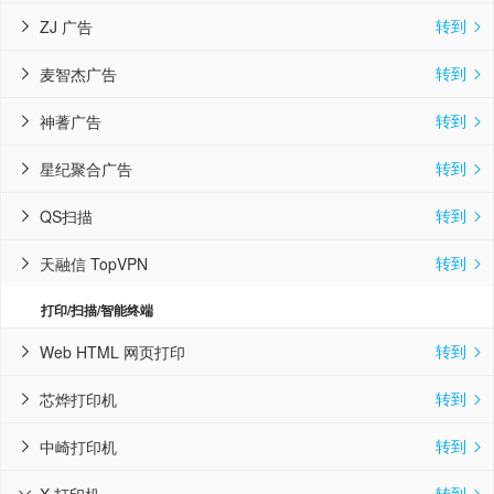
转到
ZJ 广告


转到
麦智杰广告


转到
神蓍广告


转到
星纪聚合广告


转到
QS扫描


转到
天融信 TopVPN


打印/扫描/智能终端
转到
Web HTML 网页打印


转到
芯烨打印机


转到
中崎打印机


转到