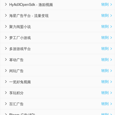
转到
HyAdXOpenSdk - 激励视频


转到
海星广告平台 - 流量变现


转到
聚力阅盟小说


转到
梦工厂小游戏


转到
多游游戏平台


转到
幂动广告


转到
闲玩广告


转到
一览好兔视频


转到
享玩积分


转到
百汇广告


转到
Bloom 广告(AD)

