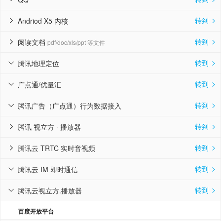
转到
Andriod X5 内核


转到
阅读文档
pdf/doc/xls/ppt 等文件


转到
腾讯地理定位


转到
广点通/优量汇


转到
腾讯广告（广点通）行为数据接入


转到
腾讯 视立方 · 播放器


转到
腾讯云 TRTC 实时音视频


转到
腾讯云 IM 即时通信


转到
腾讯云视立方.播放器


百度开放平台