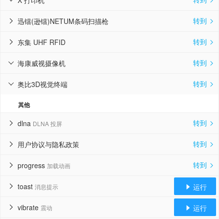
X 打印机


转到
迅镭(逊镭)NETUM条码扫描枪


转到
东集 UHF RFID


转到
海康威视摄像机


转到
奥比3D视觉终端


其他
转到
dlna
DLNA 投屏


转到
用户协议与隐私政策


转到
progress
加载动画


toast
运行
消息提示


vibrate
运行
震动

