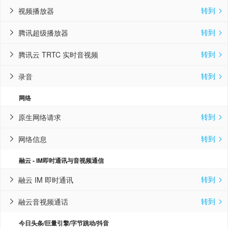
转到
视频播放器


转到
腾讯超级播放器


转到
腾讯云 TRTC 实时音视频


转到
录音


网络
转到
原生网络请求


转到
网络信息


融云 - IM即时通讯与音视频通信
转到
融云 IM 即时通讯


转到
融云音视频通话


今日头条/巨量引擎/字节跳动/抖音