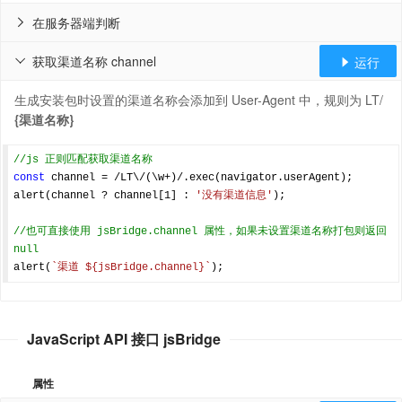
在服务器端判断

获取渠道名称 channel
运行


生成安装包时设置的渠道名称会添加到 User-Agent 中，规则为 LT/
{渠道名称}
//js 正则匹配获取渠道名称
const
 channel = 
/LT\/(\w+)/
.exec(navigator.userAgent);

alert(channel ? channel[
1
] : 
'没有渠道信息'
);

//也可直接使用 jsBridge.channel 属性，如果未设置渠道名称打包则返回 
null
alert(
`渠道 
${jsBridge.channel}
`
JavaScript API 接口 jsBridge
属性