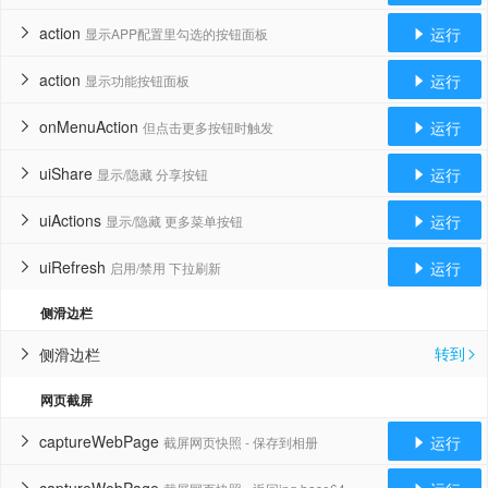
action
运行
显示APP配置里勾选的按钮面板


action
运行
显示功能按钮面板


onMenuAction
运行
但点击更多按钮时触发


uiShare
运行
显示/隐藏 分享按钮


uiActions
运行
显示/隐藏 更多菜单按钮


uiRefresh
运行
启用/禁用 下拉刷新


侧滑边栏
转到
侧滑边栏


网页截屏
captureWebPage
运行
截屏网页快照 - 保存到相册

