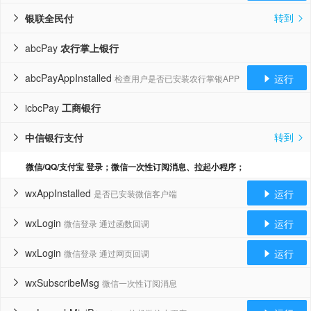
转到
银联全民付


abcPay
农行掌上银行

abcPayAppInstalled
运行
检查用户是否已安装农行掌银APP


icbcPay
工商银行

转到
中信银行支付


微信/QQ/支付宝 登录；微信一次性订阅消息、拉起小程序；
wxAppInstalled
运行
是否已安装微信客户端


wxLogin
运行
微信登录 通过函数回调


wxLogin
运行
微信登录 通过网页回调


wxSubscribeMsg
微信一次性订阅消息
