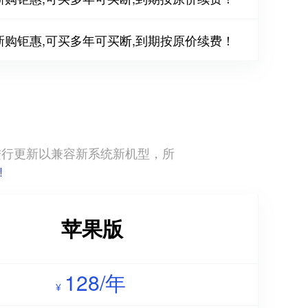
新购钜惠,可买多年可买断,到期按原价续费！
直进行更新以兼容新系统新机型，所
!
苹果版
128/年
¥