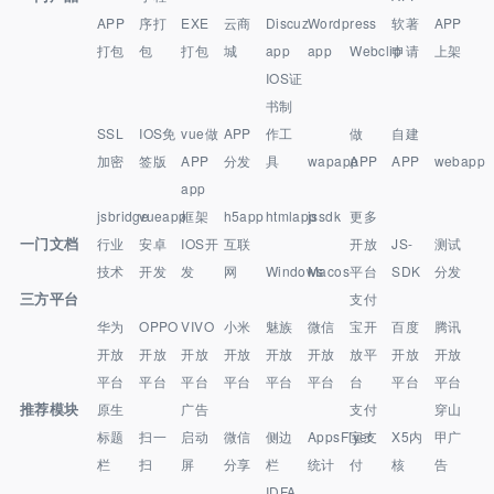
APP
序打
EXE
云商
Discuz
Wordpress
软著
APP
打包
包
打包
城
app
app
Webclip
申请
上架
IOS证
书制
SSL
IOS免
vue做
APP
作工
做
自建
加密
签版
APP
分发
具
wapapp
APP
APP
webapp
app
jsbridge
vueapp
框架
h5app
htmlapp
jssdk
更多
一门文档
行业
安卓
IOS开
互联
开放
JS-
测试
技术
开发
发
网
Windows
Macos
平台
SDK
分发
三方平台
支付
华为
OPPO
VIVO
小米
魅族
微信
宝开
百度
腾讯
开放
开放
开放
开放
开放
开放
放平
开放
开放
平台
平台
平台
平台
平台
平台
台
平台
平台
推荐模块
原生
广告
支付
穿山
标题
扫一
启动
微信
侧边
AppsFlyer
宝支
X5内
甲广
栏
扫
屏
分享
栏
统计
付
核
告
IDFA