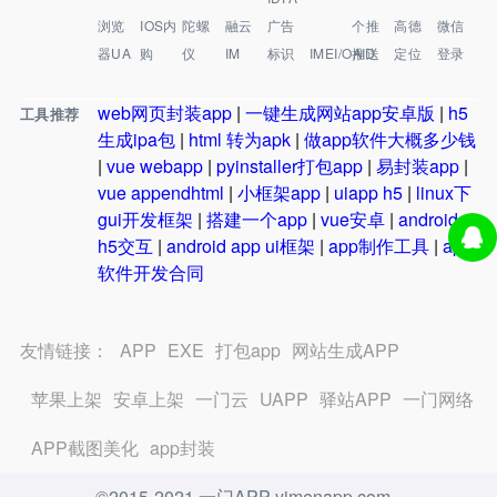
浏览
IOS内
陀螺
融云
广告
个推
高德
微信
器UA
购
仪
IM
标识
IMEI/OAID
推送
定位
登录
web网页封装app
|
一键生成网站app安卓版
|
h5
工具推荐
生成ipa包
|
html 转为apk
|
做app软件大概多少钱
|
vue webapp
|
pyinstaller打包app
|
易封装app
|
vue appendhtml
|
小框架app
|
uiapp h5
|
linux下
gui开发框架
|
搭建一个app
|
vue安卓
|
android
h5交互
|
android app ui框架
|
app制作工具
|
app
软件开发合同
友情链接：
APP
EXE
打包app
网站生成APP
苹果上架
安卓上架
一门云
UAPP
驿站APP
一门网络
APP截图美化
app封装
©2015-2021 一门APP yimenapp.com